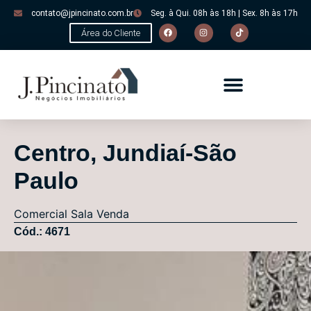
contato@jpincinato.com.br
Seg. à Qui. 08h às 18h | Sex. 8h às 17h
Área do Cliente
Centro, Jundiaí-São
Paulo
Comercial
Sala
Venda
Cód.: 4671