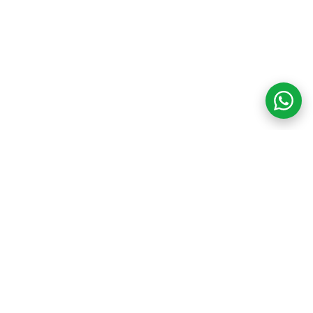
COM CREDIBILIDADE
E EXPERTISE,
CONECTANDO
CLIENTES AOS
IMÓVEIS DOS SEUS
SONHOS!