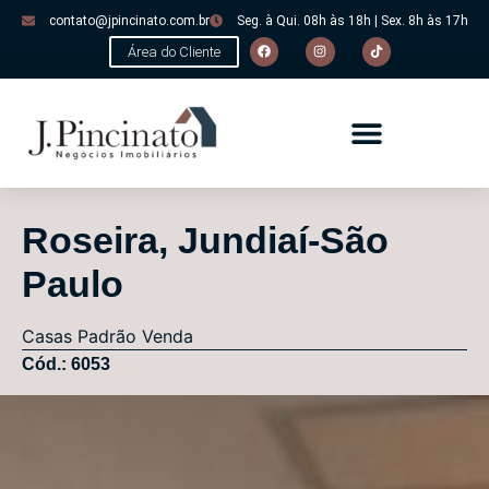
contato@jpincinato.com.br
Seg. à Qui. 08h às 18h | Sex. 8h às 17h
Área do Cliente
Roseira, Jundiaí-São
Paulo
Casas
Padrão
Venda
Cód.: 6053