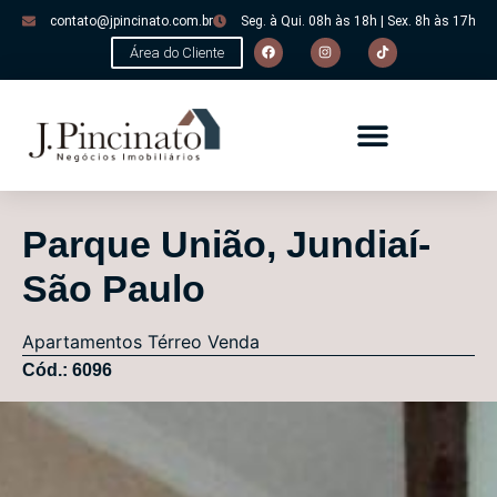
contato@jpincinato.com.br
Seg. à Qui. 08h às 18h | Sex. 8h às 17h
Área do Cliente
Parque União, Jundiaí-
São Paulo
Apartamentos
Térreo
Venda
Cód.: 6096