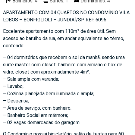
Banheiros: 4
Suítes: 1
Dormitórios: 4
APARTAMENTO COM 04 QUARTOS NO CONDOMÍNIO VILA
LOBOS – BONFIGLIOLI – JUNDIAÍ/SP REF. 6096
Excelente apartamento com 110m² de área útil. Sem
acesso ao barulho da rua, em andar equivalente ao térreo,
contendo:
– 04 dormitórios que recebem o sol da manhã, sendo uma
suíte master com closet, banheiro com armário e box de
vidro, closet com aproximadamente 4m².
– Sala ampla com varanda;
– Lavabo;
– Cozinha planejada bem iluminada e ampla;
– Despensa;
– Área de serviço, com banheiro;
– Banheiro Social em mármore;
– 02 vagas demarcadas de garagem.
O Condomínio possui bicicletário, salão de festas para 60