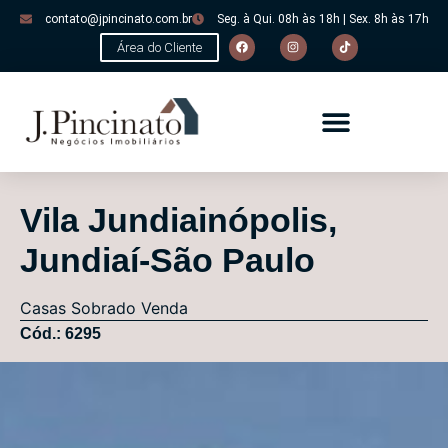
contato@jpincinato.com.br
Seg. à Qui. 08h às 18h | Sex. 8h às 17h
Área do Cliente
Vila Jundiainópolis,
Jundiaí-São Paulo
Casas
Sobrado
Venda
Cód.: 6295