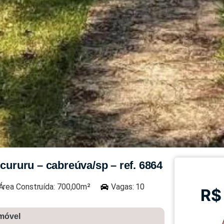
cururu – cabreúva/sp – ref. 6864
Área Construída: 700,00m²
Vagas: 10
R$
imóvel