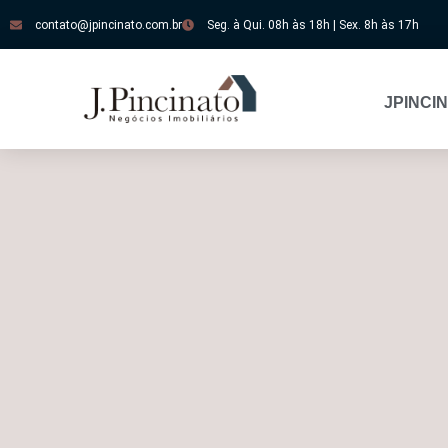
contato@jpincinato.com.br
Seg. à Qui. 08h às 18h | Sex. 8h às 17h
JPINCI