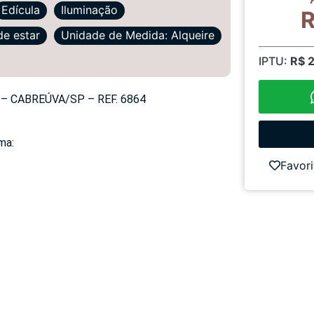
Edícula
Iluminação
R
de estar
Unidade de Medida: Alqueire
IPTU:
R$ 
– CABREÚVA/SP – REF. 6864
ma:
Favori