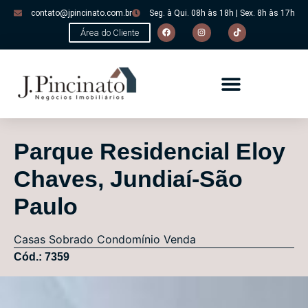
contato@jpincinato.com.br
Seg. à Qui. 08h às 18h | Sex. 8h às 17h
Área do Cliente
Parque Residencial Eloy
Chaves, Jundiaí-São
Paulo
Casas
Sobrado Condomínio
Venda
Cód.: 7359