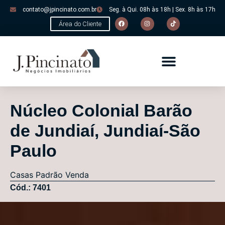
contato@jpincinato.com.br
Seg. à Qui. 08h às 18h | Sex. 8h às 17h
Área do Cliente
Núcleo Colonial Barão
de Jundiaí, Jundiaí-São
Paulo
Casas
Padrão
Venda
Cód.: 7401