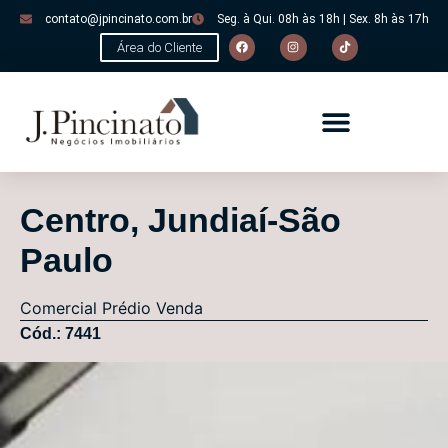
contato@jpincinato.com.br
Seg. à Qui. 08h às 18h | Sex. 8h às 17h
Área do Cliente
Centro, Jundiaí-São
Paulo
Comercial
Prédio
Venda
Cód.: 7441