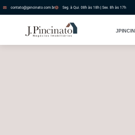
contato@jpincinato.com.br
Seg. à Qui. 08h às 18h | Sex. 8h às 17h
JPINCI