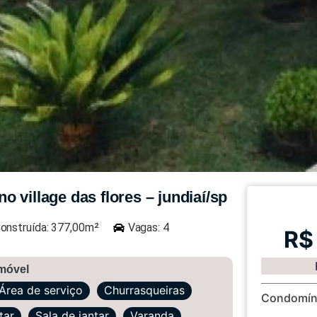
 village das flores – jundiaí/sp
onstruída: 377,00m²
Vagas: 4
R$
imóvel
Área de serviço
Churrasqueiras
Condomín
tar
Sala de jantar
Varanda