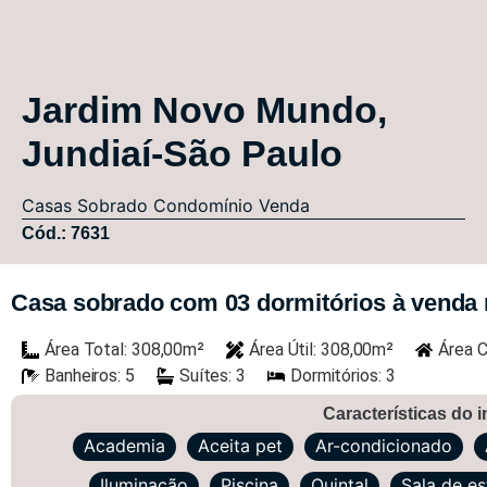
Jardim Novo Mundo,
Jundiaí-São Paulo
Casas
Sobrado Condomínio
Venda
Cód.: 7631
Casa sobrado com 03 dormitórios à venda no
Área Total: 308,00m²
Área Útil: 308,00m²
Área C
Banheiros: 5
Suítes: 3
Dormitórios: 3
Características do 
Academia
Aceita pet
Ar-condicionado
Iluminação
Piscina
Quintal
Sala de es