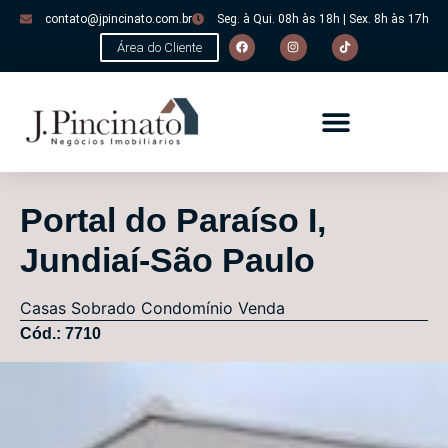
contato@jpincinato.com.br
Seg. à Qui. 08h às 18h | Sex. 8h às 17h
Área do Cliente
Portal do Paraíso I,
Jundiaí-São Paulo
Casas
Sobrado Condomínio
Venda
Cód.: 7710