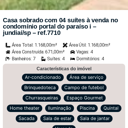
Casa sobrado com 04 suítes à venda no
condomínio portal do paraíso i –
jundiaí/sp – ref.7710
Área Total: 1.168,00m²
Área Útil: 1.168,00m²
Área Construída: 671,00m²
Vagas: 4
Banheiros: 7
Suítes: 4
Dormitórios: 4
Características do imóvel
Ar-condicionado
Área de serviço
Brinquedoteca
Campo de futebol
Churrasqueiras
Espaço Gourmet
Home theater
Iluminação
Piscina
Quintal
Sacada
Sala de estar
Sala de jantar