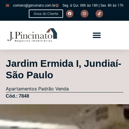
contato@jpincinato.com.br
Seg. à Qui. 08h às 18h | Sex. 8h às 17h
Área do Cliente
Jardim Ermida I, Jundiaí-
São Paulo
Apartamentos
Padrão
Venda
Cód.: 7848