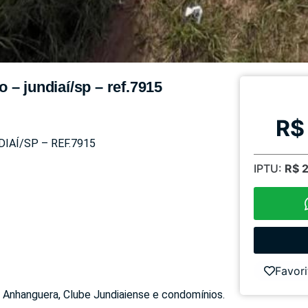
– jundiaí/sp – ref.7915
R$
AÍ/SP – REF.7915
IPTU:
R$ 
Favori
 Anhanguera, Clube Jundiaiense e condomínios.