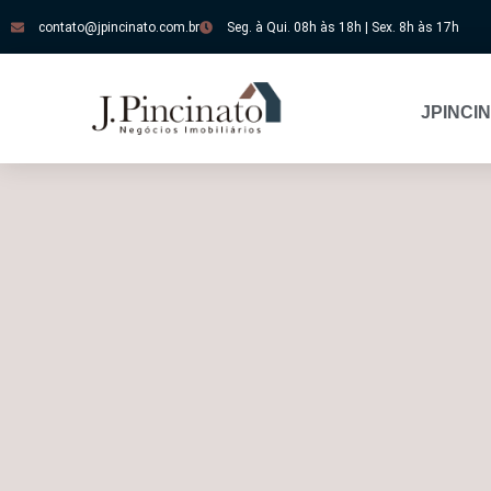
contato@jpincinato.com.br
Seg. à Qui. 08h às 18h | Sex. 8h às 17h
JPINCI