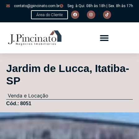
contato@jpincinato.com.br
Seg. à Qui. 08h às 18h | Sex. 8h às 17h
Área do Cliente
Jardim de Lucca, Itatiba-
SP
Venda e Locação
Cód.: 8051