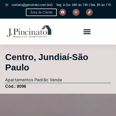
contato@jpincinato.com.br
Seg. à Qui. 08h às 18h | Sex. 8h às 17h
Área do Cliente
Centro, Jundiaí-São
Paulo
Apartamentos
Padrão
Venda
Cód.: 8096