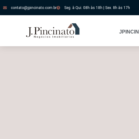
contato@jpincinato.com.br
Seg. à Qui. 08h às 18h | Sex. 8h às 17h
JPINCI