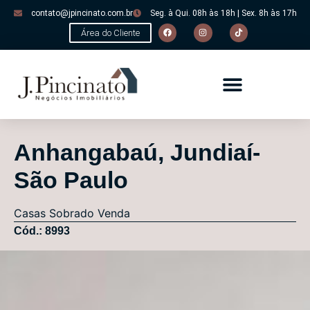
contato@jpincinato.com.br
Seg. à Qui. 08h às 18h | Sex. 8h às 17h
Área do Cliente
Anhangabaú, Jundiaí-
São Paulo
Casas
Sobrado
Venda
Cód.: 8993