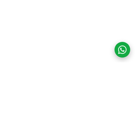
COM CREDIBILIDADE
E EXPERTISE,
CONECTANDO
CLIENTES AOS
IMÓVEIS DOS SEUS