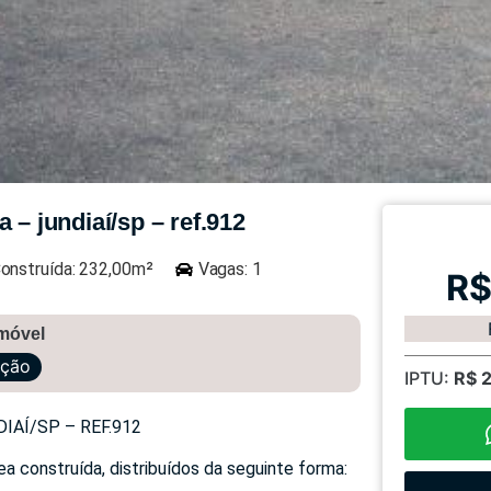
 – jundiaí/sp – ref.912
onstruída: 232,00m²
Vagas: 1
R$
imóvel
ação
IPTU:
R$ 
IAÍ/SP – REF.912
a construída, distribuídos da seguinte forma: