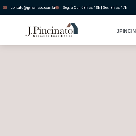
contato@jpincinato.com.br
Seg. à Qui. 08h às 18h | Sex. 8h às 17h
JPINCI