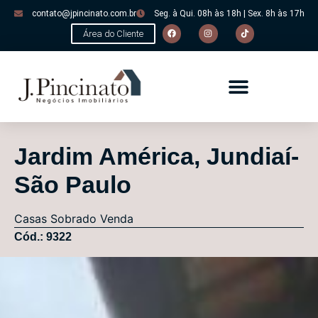
contato@jpincinato.com.br
Seg. à Qui. 08h às 18h | Sex. 8h às 17h
Área do Cliente
Jardim América, Jundiaí-
São Paulo
Casas
Sobrado
Venda
Cód.: 9322