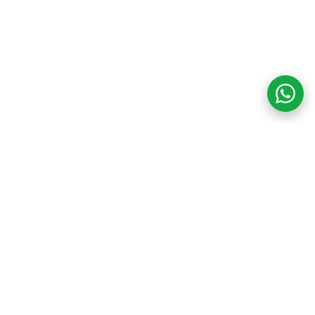
COM CREDIBILIDADE
E EXPERTISE,
CONECTANDO
CLIENTES AOS
IMÓVEIS DOS SEUS
SONHOS!