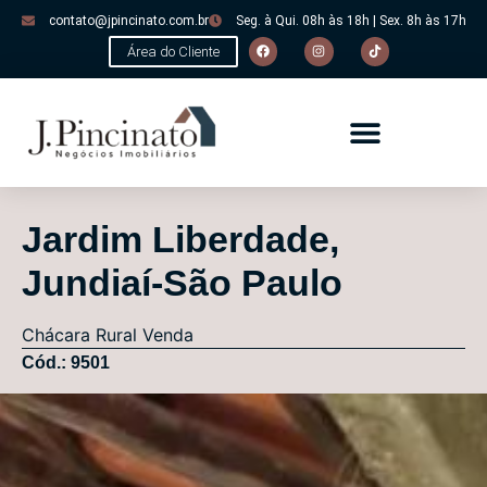
contato@jpincinato.com.br
Seg. à Qui. 08h às 18h | Sex. 8h às 17h
Área do Cliente
Jardim Liberdade,
Jundiaí-São Paulo
Chácara
Rural
Venda
Cód.: 9501