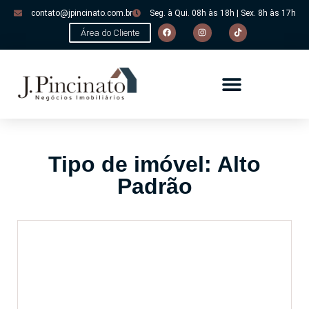
contato@jpincinato.com.br
Seg. à Qui. 08h às 18h | Sex. 8h às 17h
Área do Cliente
Tipo de imóvel: Alto
Padrão