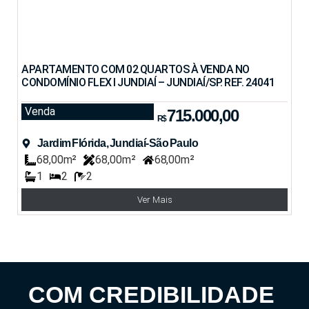
APARTAMENTO COM 02 QUARTOS À VENDA NO
CONDOMÍNIO FLEX I JUNDIAÍ – JUNDIAÍ/SP. REF. 24041
Venda
715.000,00
R$
Jardim Flórida, Jundiaí-São Paulo
68,00m²
68,00m²
68,00m²
1
2
2
Ver Mais
COM CREDIBILIDADE