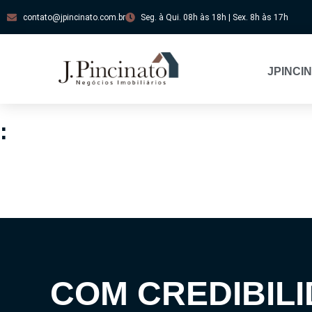
contato@jpincinato.com.br
Seg. à Qui. 08h às 18h | Sex. 8h às 17h
JPINCI
:
COM CREDIBILI