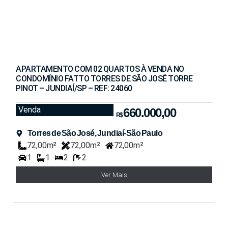
APARTAMENTO COM 02 QUARTOS À VENDA NO
CONDOMÍNIO FATTO TORRES DE SÃO JOSÉ TORRE
PINOT – JUNDIAÍ/SP – REF: 24060
Venda
660.000,00
R$
Torres de São José, Jundiaí-São Paulo
72,00m²
72,00m²
72,00m²
1
1
2
2
Ver Mais