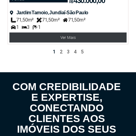
430.000,00
R$
Jardim Tamoio, Jundiaí-São Paulo
71,50m²
71,50m²
71,50m²
1
3
1
Ver Mais
1
2
3
4
5
COM CREDIBILIDADE
E EXPERTISE,
CONECTANDO
CLIENTES AOS
IMÓVEIS DOS SEUS