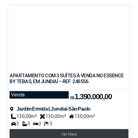
APARTAMENTO COM 3 SUÍTES À VENDA NO ESSENCE
BY TEBAS, EM JUNDIAÍ – REF: 240556
Venda
1.390.000,00
R$
Jardim Ermida I, Jundiaí-São Paulo
130,00m²
130,00m²
130,00m²
3
3
3
3
Ver Mais