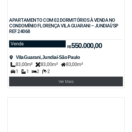
APARTAMENTO COM 02 DORMITÓRIOS À VENDA NO
CONDOMÍNIO FLORENÇA VILA GUARANI – JUNDIAÍ/SP
REF.24068
Venda
550.000,00
R$
Vila Guarani, Jundiaí-São Paulo
83,00m²
83,00m²
83,00m²
1
1
2
2
Ver Mais