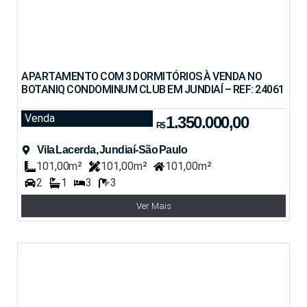
APARTAMENTO COM 3 DORMITÓRIOS À VENDA NO
BOTANIQ CONDOMINUM CLUB EM JUNDIAÍ – REF: 24061
Venda
1.350.000,00
R$
Vila Lacerda, Jundiaí-São Paulo
101,00m²
101,00m²
101,00m²
2
1
3
3
Ver Mais