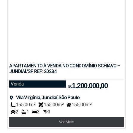
APARTAMENTO À VENDA NO CONDOMÍNIO SCHIAVO –
JUNDIAÍ/SP. REF: 20284
Venda
1.200.000,00
R$
Vila Virgínia, Jundiaí-São Paulo
155,00m²
155,00m²
155,00m²
2
1
3
3
Ver Mais