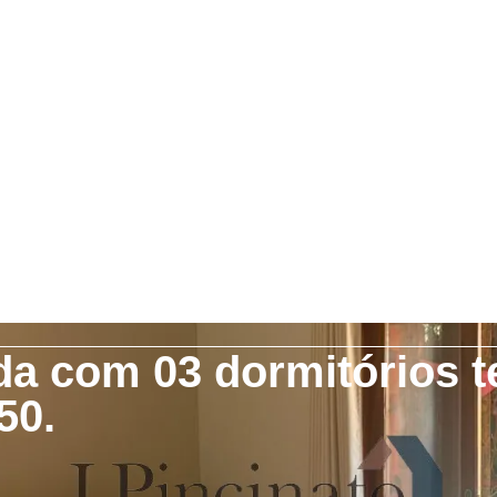
da com 03 dormitórios te
50.