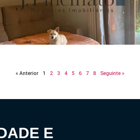
« Anterior
1
2
3
4
5
6
7
8
Seguinte »
DADE E