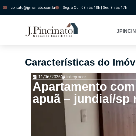
contato@jpincinato.com.br
Seg. à Qui. 08h às 18h | Sex. 8h às 17h
JPINCI
Características do Imóv
11/06/2026
Integrador
Apartamento com 0
apuã – jundiaí/sp 