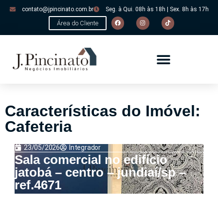
contato@jpincinato.com.br
Seg. à Qui. 08h às 18h | Sex. 8h às 17h
Área do Cliente
Características do Imóvel:
Cafeteria
23/05/2026
Integrador
Sala comercial no edifício
jatobá – centro – jundiaí/sp –
ref.4671