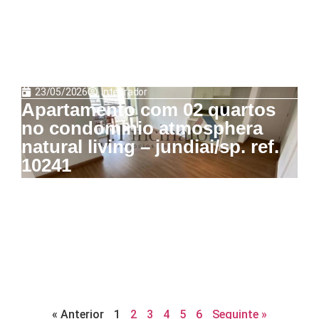
23/05/2026
Integrador
Apartamento com 02 quartos
no condominio atmosphera
natural living – jundiai/sp. ref.
10241
« Anterior
1
2
3
4
5
6
Seguinte »