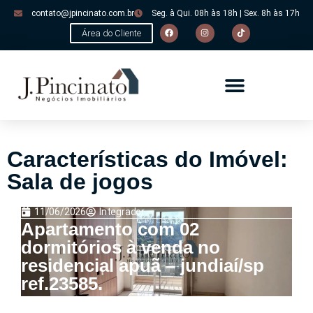
contato@jpincinato.com.br
Seg. à Qui. 08h às 18h | Sex. 8h às 17h
Área do Cliente
Características do Imóvel:
Sala de jogos
11/06/2026
Integrador
Apartamento com 02
dormitórios à venda no
residencial apuã – jundiaí/sp
ref.23585.