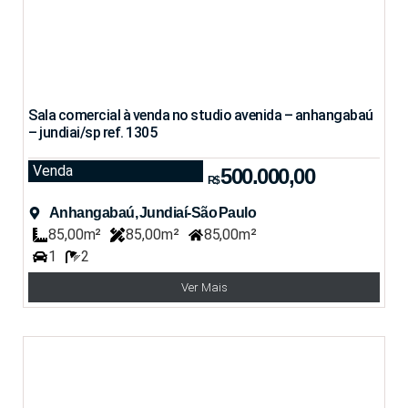
Sala comercial à venda no studio avenida – anhangabaú
– jundiai/sp ref. 1305
Venda
500.000,00
R$
Anhangabaú, Jundiaí-São Paulo
85,00m²
85,00m²
85,00m²
1
2
Ver Mais