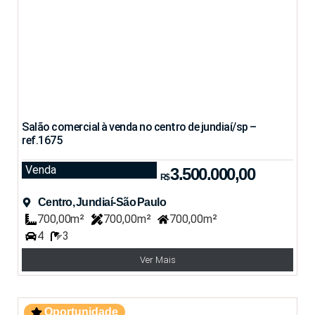
Salão comercial à venda no centro de jundiaí/sp –
ref.1675
Venda
3.500.000,00
R$
Centro, Jundiaí-São Paulo
700,00m²
700,00m²
700,00m²
4
3
Ver Mais
Oportunidade