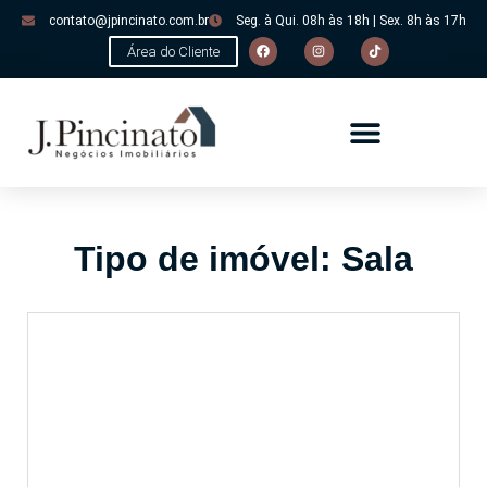
contato@jpincinato.com.br
Seg. à Qui. 08h às 18h | Sex. 8h às 17h
Área do Cliente
Tipo de imóvel: Sala