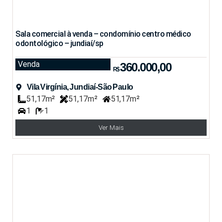
Sala comercial à venda – condomínio centro médico
odontológico – jundiaí/sp
Venda
360.000,00
R$
Vila Virgínia, Jundiaí-São Paulo
51,17m²
51,17m²
51,17m²
1
1
Ver Mais