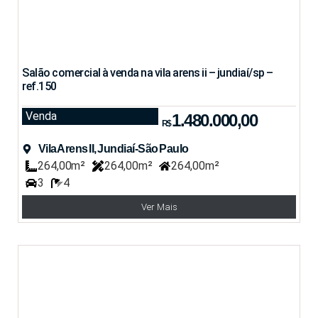
Salão comercial à venda na vila arens ii – jundiaí/sp –
ref.150
Venda
1.480.000,00
R$
Vila Arens II, Jundiaí-São Paulo
264,00m²
264,00m²
264,00m²
3
4
Ver Mais