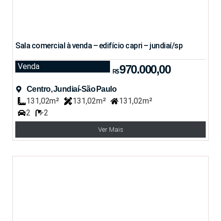
Sala comercial à venda – edifício capri – jundiaí/sp
Venda
970.000,00
R$
Centro, Jundiaí-São Paulo
131,02m²
131,02m²
131,02m²
2
2
Ver Mais