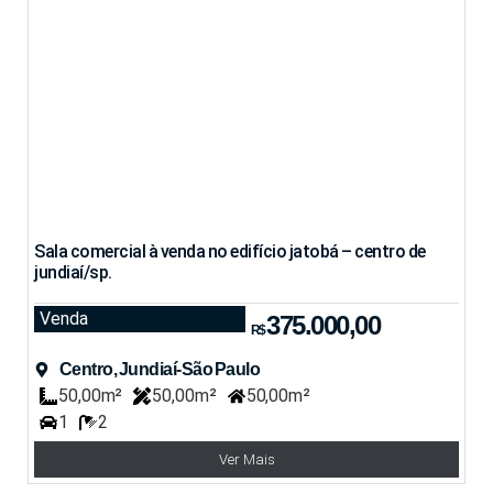
Sala comercial à venda no edifício jatobá – centro de
jundiaí/sp.
Venda
375.000,00
R$
Centro, Jundiaí-São Paulo
50,00m²
50,00m²
50,00m²
1
2
Ver Mais