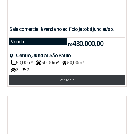
Sala comercial à venda no edifício jatobá jundiaí/sp.
Venda
430.000,00
R$
Centro, Jundiaí-São Paulo
50,00m²
50,00m²
50,00m²
2
2
Ver Mais