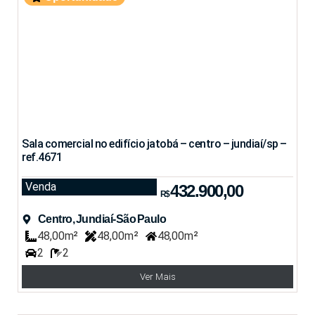
Sala comercial no edifício jatobá – centro – jundiaí/sp –
ref.4671
Venda
432.900,00
R$
Centro, Jundiaí-São Paulo
48,00m²
48,00m²
48,00m²
2
2
Ver Mais