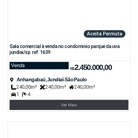
Aceita Permuta
Sala comercial à venda no condominio parque da uva
jundiai/sp. ref. 1639
Venda
2.450.000,00
R$
Anhangabaú, Jundiaí-São Paulo
240,00m²
240,00m²
240,00m²
1
4
Ver Mais