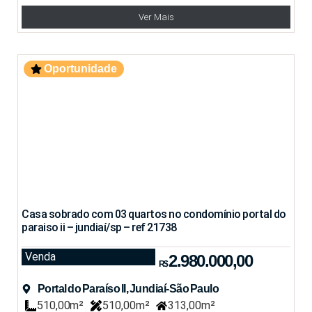
Ver Mais
Oportunidade
Casa sobrado com 03 quartos no condomínio portal do
paraiso ii – jundiaí/sp – ref 21738
Venda
2.980.000,00
R$
Portal do Paraíso II, Jundiaí-São Paulo
510,00m²
510,00m²
313,00m²