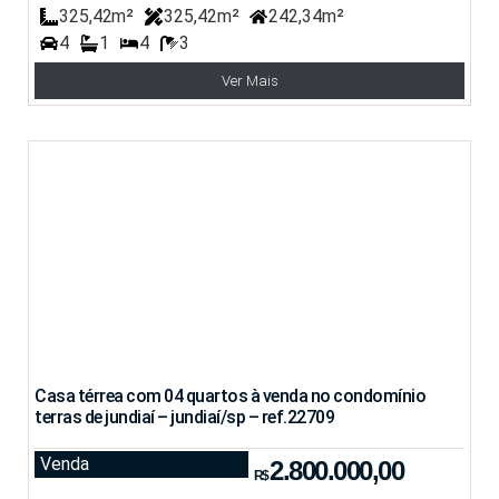
325,42m²
325,42m²
242,34m²
4
1
4
3
Ver Mais
Casa térrea com 04 quartos à venda no condomínio
terras de jundiaí – jundiaí/sp – ref.22709
Venda
2.800.000,00
R$