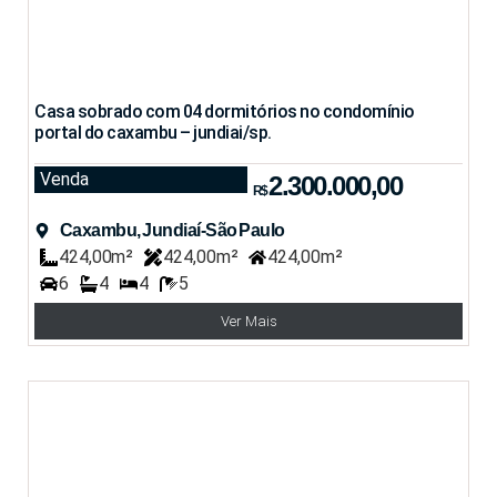
Casa sobrado com 04 dormitórios no condomínio
portal do caxambu – jundiai/sp.
Venda
2.300.000,00
R$
Caxambu, Jundiaí-São Paulo
424,00m²
424,00m²
424,00m²
6
4
4
5
Ver Mais