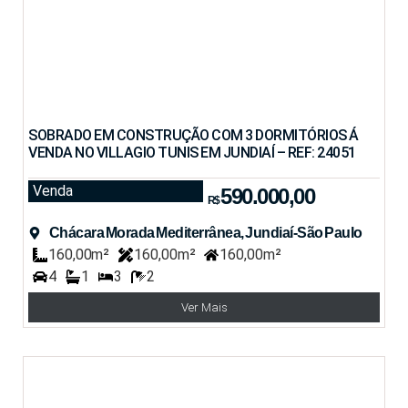
SOBRADO EM CONSTRUÇÃO COM 3 DORMITÓRIOS Á
VENDA NO VILLAGIO TUNIS EM JUNDIAÍ – REF: 24051
Venda
590.000,00
R$
Chácara Morada Mediterrânea, Jundiaí-São Paulo
160,00m²
160,00m²
160,00m²
4
1
3
2
Ver Mais