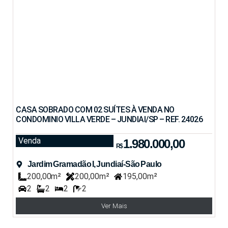
CASA SOBRADO COM 02 SUÍTES À VENDA NO
CONDOMINIO VILLA VERDE – JUNDIAI/SP – REF. 24026
Venda
1.980.000,00
R$
Jardim Gramadão I, Jundiaí-São Paulo
200,00m²
200,00m²
195,00m²
2
2
2
2
Ver Mais