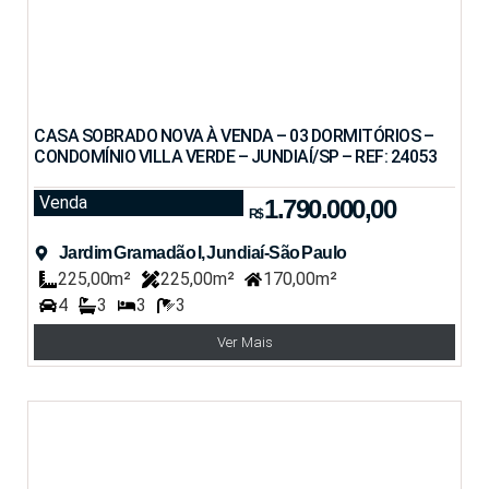
CASA SOBRADO NOVA À VENDA – 03 DORMITÓRIOS –
CONDOMÍNIO VILLA VERDE – JUNDIAÍ/SP – REF: 24053
Venda
1.790.000,00
R$
Jardim Gramadão I, Jundiaí-São Paulo
225,00m²
225,00m²
170,00m²
4
3
3
3
Ver Mais