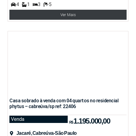
4
1
3
5
Ver Mais
Casa sobrado à venda com 04 quartos no residencial
phytus – cabreúva/sp ref: 22406
Venda
1.195.000,00
R$
Jacaré, Cabreúva-São Paulo