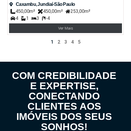
Caxambu, Jundiaí-São Paulo
450,00m²
450,00m²
253,00m²
4
1
3
4
Ver Mais
1
2
3
4
5
COM CREDIBILIDADE
E EXPERTISE,
CONECTANDO
CLIENTES AOS
IMÓVEIS DOS SEUS
SONHOS!