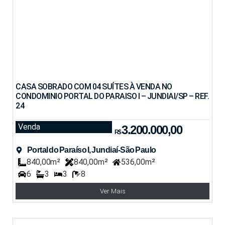
CASA SOBRADO COM 04 SUÍTES À VENDA NO
CONDOMINIO PORTAL DO PARAISO I – JUNDIAI/SP – REF.
24
Venda
3.200.000,00
R$
Portal do Paraíso I, Jundiaí-São Paulo
840,00m²
840,00m²
536,00m²
6
3
3
8
Ver Mais