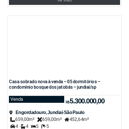
Ver Mais
Casa sobrado nova à venda – 05 dormitórios –
condomínio bosque dos jatobás – jundiaí/sp
Venda
5.300.000,00
R$
Engordadouro, Jundiaí-São Paulo
659,00m²
659,00m²
452,64m²
4
4
5
5