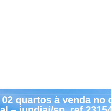
02 quartos à venda no
al – jundiaí/sp. ref.2315