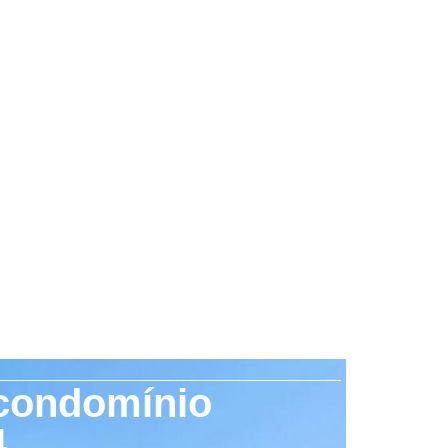
 condomínio
4