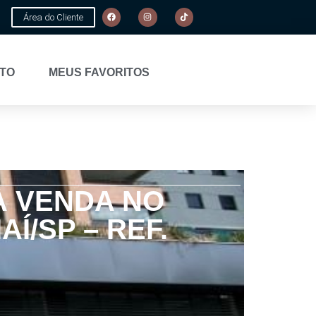
Área do Cliente
TO
MEUS FAVORITOS
À VENDA NO
Í/SP – REF.