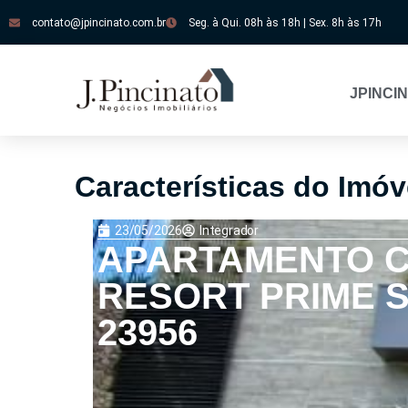
contato@jpincinato.com.br
Seg. à Qui. 08h às 18h | Sex. 8h às 17h
JPINCI
Características do Imóv
23/05/2026
Integrador
APARTAMENTO C
RESORT PRIME S
23956